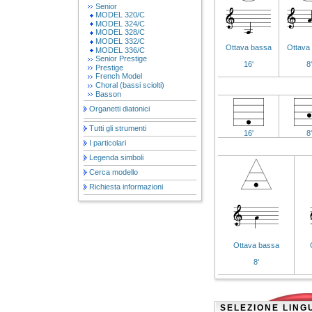
Senior
MODEL 320/C
MODEL 324/C
MODEL 328/C
MODEL 332/C
Ottava bassa
Ottava
MODEL 336/C
Senior Prestige
16'
8'
Prestige
French Model
Choral (bassi sciolti)
Basson
Organetti diatonici
Tutti gli strumenti
16'
8'
I particolari
Legenda simboli
Cerca modello
Richiesta informazioni
Ottava bassa
8'
SELEZIONE LING