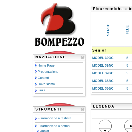
Fisarmoniche a bo
Senior
NAVIGAZIONE
MODEL 320/C
5
Home Page
MODEL 324/C
5
Presentazione
MODEL 328/C
5
Contatti
MODEL 332/C
5
Dove siamo
MODEL 336/C
5
Links
LEGENDA
STRUMENTI
Fisarmoniche a tastiera
Fisarmoniche a bottoni
Junior