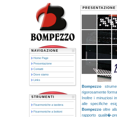
PRESENTAZIONE 
NAVIGAZIONE
Home Page
Presentazione
Contatti
Dove siamo
Links
Bompezzo
strument
rigorosamente formativ
STRUMENTI
Inoltre i minuziosi 
alle specifiche esi
Fisarmoniche a tastiera
Bompezzo
oltre al
Fisarmoniche a bottoni
rapporto qualit�-pr